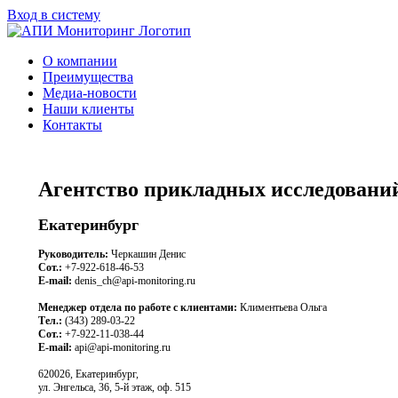
Вход в систему
О компании
Преимущества
Медиа-новости
Наши клиенты
Контакты
Агентство прикладных исследовани
Екатеринбург
Руководитель:
Черкашин Денис
Сот.:
+7-922-618-46-53
E-mail:
denis_ch@api-monitoring.ru
Менеджер отдела по работе с клиентами:
Климентьева Ольга
Тел.:
(343) 289-03-22
Сот.:
+7-922-11-038-44
E-mail:
api@api-monitoring.ru
620026, Екатеринбург,
ул. Энгельса, 36, 5-й этаж, оф. 515